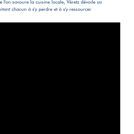
l'on savoure la cuisine locale, Véretz dévoile sa
tant chacun à s'y perdre et à s'y ressourcer.