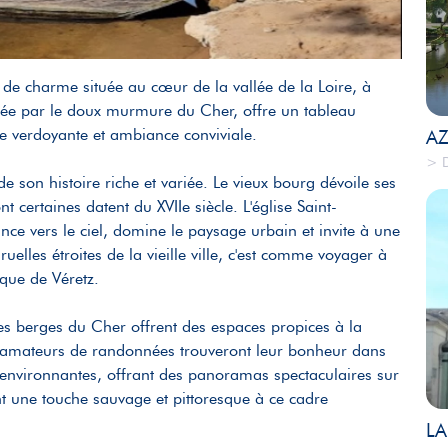
de charme située au cœur de la vallée de la Loire, à
ercée par le doux murmure du Cher, offre un tableau
e verdoyante et ambiance conviviale.
AZ
> D
e son histoire riche et variée. Le vieux bourg dévoile ses
 certaines datent du XVIIe siècle. L'église Saint-
nce vers le ciel, domine le paysage urbain et invite à une
lles étroites de la vieille ville, c'est comme voyager à
ique de Véretz.
es berges du Cher offrent des espaces propices à la
 Les amateurs de randonnées trouveront leur bonheur dans
es environnantes, offrant des panoramas spectaculaires sur
nt une touche sauvage et pittoresque à ce cadre
LA