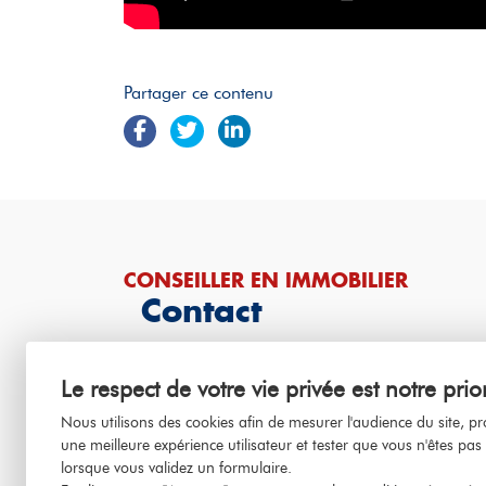
Partager ce contenu
CONSEILLER EN IMMOBILIER
Contact
Prenez contact avec moi afin que nous puission
Le respect de votre vie privée est notre prior
immobiliers à Montlouis-sur-Loire, Azay-sur-Ch
Nous utilisons des cookies afin de mesurer l'audience du site, p
Martin-le-Beau, VERETZ.
une meilleure expérience utilisateur et tester que vous n'êtes pas
N'hésitez pas à utiliser ce formulaire pour décrir
lorsque vous validez un formulaire.